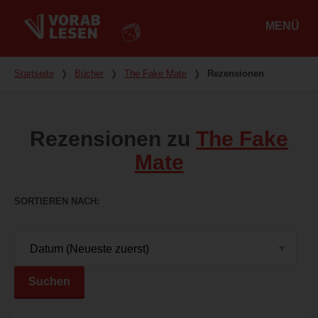
MENÜ
Hauptmenü
Du bist hier
Startseite
❭
Bücher
❭
The Fake Mate
❭
Rezensionen
Rezensionen zu
The Fake
Mate
SORTIEREN NACH
Suchen