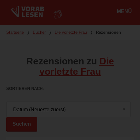
MENÜ
Hauptmenü
Du bist hier
Startseite
❭
Bücher
❭
Die vorletzte Frau
❭
Rezensionen
Rezensionen zu
Die
vorletzte Frau
SORTIEREN NACH
Suchen