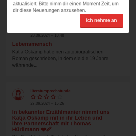
aktualisiert. Bitte nimm dir einen Moment Zeit, um
dir diese Neuerungen anzusehen.
Ich nehme an
pink
28.09.2024 – 18:48
Lebensmensch
Katja Oskamp hat einen autobiografischen
Roman geschrieben, in dem sie die 19 Jahre
währende...
literatursprechstunde
27.09.2024 – 15:26
In bekannter Erzählmanier nimmt uns
Katja Oskamp mit in ihr Leben und
ihre Partnerschaft mit Thomas
Hürlimann ❤️‍🩹