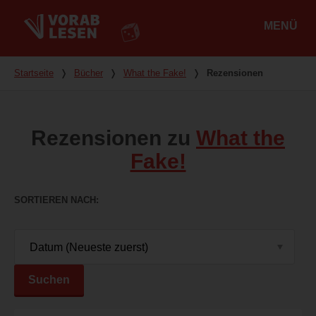
MENÜ
Hauptmenü
Du bist hier
Startseite
❭
Bücher
❭
What the Fake!
❭
Rezensionen
Rezensionen zu
What the
Fake!
SORTIEREN NACH
Suchen