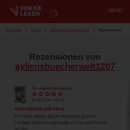
MENÜ
Hauptmenü
Du bist hier
Startseite
❭
Nutzer
❭
ayliensbuecherwelt1207
❭
Rezensionen
Rezensionen von
ayliensbuecherwelt1207
Triceratops Honigpops
10.08.2026 – 08:37
Geschichte mit Herz
Ich habe dieses Buch mit einem großen
Lächeln gelesen und hatte richtig viel Freude
an der...