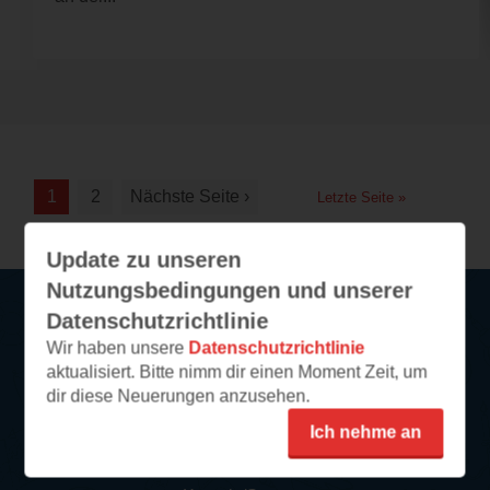
1
2
Nächste Seite ›
Letzte Seite »
Update zu unseren
Nutzungsbedingungen und unserer
Datenschutzrichtlinie
Wir haben unsere
Datenschutzrichtlinie
Service
aktualisiert. Bitte nimm dir einen Moment Zeit, um
dir diese Neuerungen anzusehen.
So funktioniert‘s
FAQ
Ich nehme an
Newsletter abonnieren