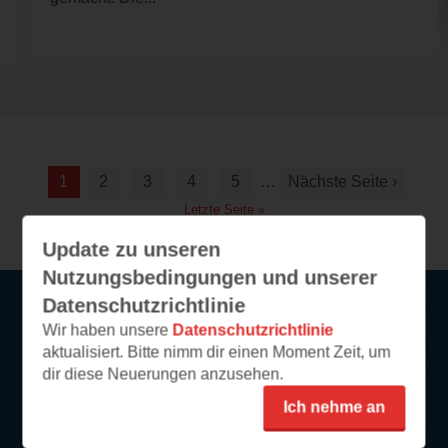
1
2
3
4
5
…
Nächste Seite ›
Letzte Seite »
Update zu unseren
Nutzungsbedingungen und unserer
Datenschutzrichtlinie
Wir haben unsere
Datenschutzrichtlinie
Service
aktualisiert. Bitte nimm dir einen Moment Zeit, um
dir diese Neuerungen anzusehen.
So funktioniert‘s
Ich nehme an
FAQ
Newsletter abonnieren