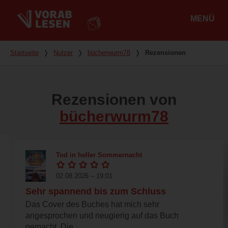
MENÜ
Hauptmenü
Du bist hier
Startseite
❭
Nutzer
❭
bücherwurm78
❭
Rezensionen
Rezensionen von
bücherwurm78
Tod in heller Sommernacht
02.08.2026 – 19:01
Sehr spannend bis zum Schluss
Das Cover des Buches hat mich sehr
angesprochen und neugierig auf das Buch
gemacht. Die...