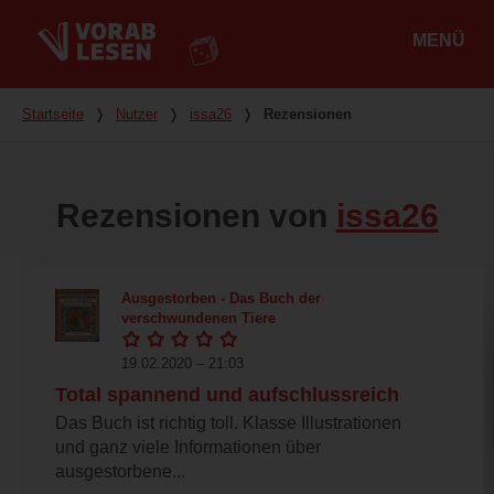
MENÜ
Hauptmenü
Du bist hier
Startseite
❭
Nutzer
❭
issa26
❭
Rezensionen
Rezensionen von
issa26
Ausgestorben - Das Buch der
verschwundenen Tiere
19.02.2020 – 21:03
Total spannend und aufschlussreich
Das Buch ist richtig toll. Klasse Illustrationen
und ganz viele Informationen über
ausgestorbene...