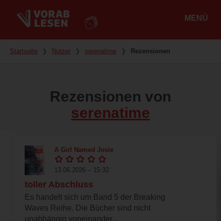
MENÜ
Hauptmenü
Du bist hier
Startseite
❭
Nutzer
❭
serenatime
❭
Rezensionen
Rezensionen von
serenatime
A Girl Named Josie
13.06.2026 – 15:32
toller Abschluss
Es handelt sich um Band 5 der Breaking
Waves Reihe. Die Bücher sind nicht
unabhängig voneinander...