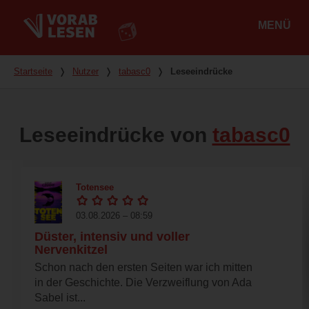
MENÜ
Hauptmenü
Du bist hier
Startseite
❭
Nutzer
❭
tabasc0
❭
Leseeindrücke
Leseeindrücke von
tabasc0
Totensee
03.08.2026 – 08:59
Düster, intensiv und voller
Nervenkitzel
Schon nach den ersten Seiten war ich mitten
in der Geschichte. Die Verzweiflung von Ada
Sabel ist...