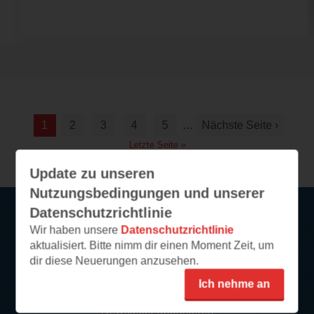
1
2
3
4
5
…
Nächste Seite ›
Letzte Seite »
Update zu unseren
Nutzungsbedingungen und unserer
Datenschutzrichtlinie
Wir haben unsere
Datenschutzrichtlinie
Service
aktualisiert. Bitte nimm dir einen Moment Zeit, um
dir diese Neuerungen anzusehen.
So funktioniert‘s
Ich nehme an
FAQ
Newsletter abonnieren