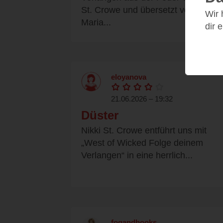
St. Crowe und übersetzt von
Wir
Maria...
dir 
eloyanova
21.06.2026 – 19:32
Düster
Nikki St. Crowe entführt uns mit
„West of Wicked Folge deinem
Verlangen“ in eine herrlich...
fogandbooks