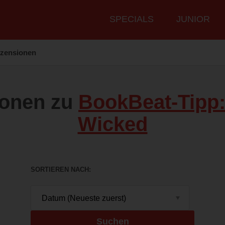
Hauptmenü
SPECIALS
JUNIOR
zensionen
ionen zu
BookBeat-Tipp:
Wicked
SORTIEREN NACH
Suchen