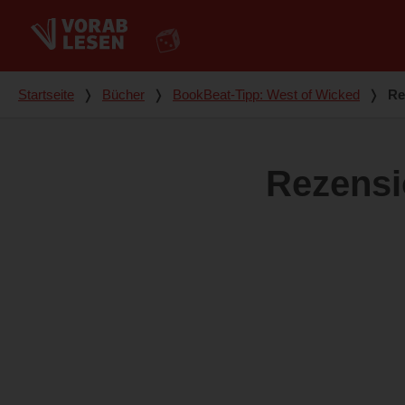
Du bist hier
Startseite
❭
Bücher
❭
BookBeat-Tipp: West of Wicked
❭
Re
Rezens