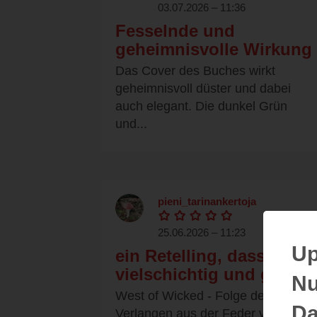
03.07.2026 – 11:36
Fesselnde und
geheimnisvolle Wirkung
Das Cover des Buches wirkt
geheimnisvoll düster und dabei
auch elegant. Die dunkel Grün
und...
pieni_tarinankertoja
25.06.2026 – 11:23
Up
ein Retelling, dass sehr
vielschichtig und gut ist
Nu
West of Wicked - Folge deinem
Da
Verlangen aus der Feder von Nikki