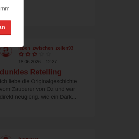
nimm
an
leben_zwischen_zeilen93
18.06.2026 – 12:27
dunkles Retelling
Ich liebe die Originalgeschichte
vom Zauberer von Oz und war
direkt neugierig, wie ein Dark...
francisca