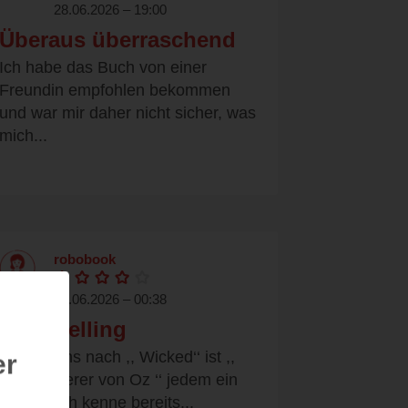
28.06.2026 – 19:00
Überaus überraschend
Ich habe das Buch von einer
Freundin empfohlen bekommen
und war mir daher nicht sicher, was
mich...
robobook
22.06.2026 – 00:38
Oz Retelling
Spätestens nach ,, Wicked‘‘ ist ,,
er
der Zauberer von Oz ‘‘ jedem ein
Begriff. Ich kenne bereits...