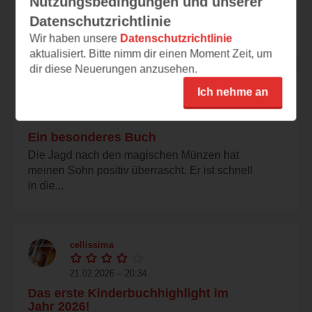
Nutzungsbedingungen und unserer
die 12-jährige Bo ist als Schlammschwalbe
Datenschutzrichtlinie
an der Themse...
Wir haben unsere
Datenschutzrichtlinie
aktualisiert. Bitte nimm dir einen Moment Zeit, um
dir diese Neuerungen anzusehen.
missolaya
Ich nehme an
25.02.2026 – 09:29
Ein besonderes Buch
Die Jagd nach den magischen Münzen hat
meinen Sohn positiv überrascht. Er ist schnell
in die...
cellissima
21.02.2026 – 20:34
Das erste Kinderbuchhighlight im
Jahr 2026!