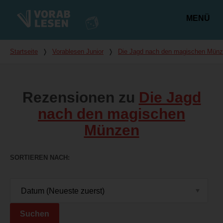
MENÜ
Hauptmenü
Du bist hier
Startseite
❭
Vorablesen Junior
❭
Die Jagd nach den magischen Mün
Rezensionen zu
Die Jagd
nach den magischen
Münzen
SORTIEREN NACH
Suchen