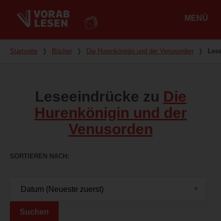
MENÜ
Hauptmenü
Du bist hier
Startseite
❭
Bücher
❭
Die Hurenkönigin und der Venusorden
❭
Les
Leseeindrücke zu
Die
Hurenkönigin und der
Venusorden
SORTIEREN NACH
Suchen