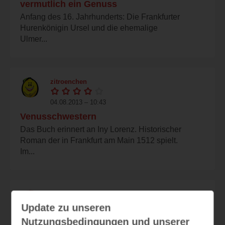
vermutlich ein Genuss
Anfang des 16. Jahrhunderts: Die Frankfurter
Hurenkönigin Ursel und die ehemalige
Ulmer...
zitroenchen
04.08.2013 – 10:43
Venusschwestern
Das Buch erinnert an Iny Lorenz. Historischer
Roman der in Frankfurt am Main 1512 spielt.
Im...
buchwelten
Update zu unseren
04.08.2013 – 09:43
Nutzungsbedingungen und unserer