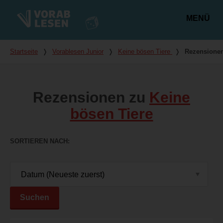
MENÜ
Hauptmenü
Du bist hier
Startseite
❭
Vorablesen Junior
❭
Keine bösen Tiere
❭
Rezensione
Rezensionen zu
Keine
bösen Tiere
SORTIEREN NACH
Suchen