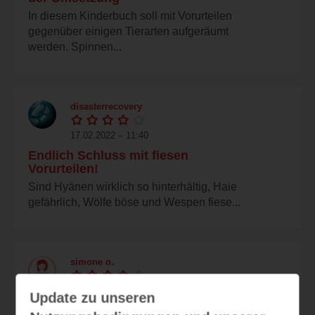
In diesem Kinderbuch soll mit Vorurteilen
gegenüber einigen Tierarten aufgeräumt
werden. Spinnen...
disasterrecovery
17.02.2022 – 11:40
Endlich Schluss mit fiesen
Vorurteilen!
Sind Hyänen wirklich so hinterhältig, Haie
gefährlich, Wölfe böse und Wespen fiese...
simone o.
16.02.2022 – 21:23
Update zu unseren
Nettes Buch um gängige Vorurteile in