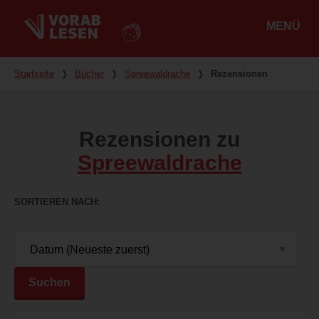
MENÜ
Hauptmenü
Du bist hier
Startseite
❭
Bücher
❭
Spreewaldrache
❭
Rezensionen
Rezensionen zu
Spreewaldrache
SORTIEREN NACH
Suchen