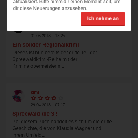
aktualisiert. Bitte nimm dir einen Moment Zeit, um
dir diese Neuerungen anzusehen.
Ich nehme an
wencke
01.05.2018 – 13:25
Ein solider Regionalkrimi
Dieses ist nun bereits der dritte Teil der
Spreewaldkrimi-Reihe mit der
Kriminalobermeisterin...
kimi
29.04.2018 – 07:17
Spreewald die 3.!
Bei diesem Buch handelt es sich um die dritte
Geschichte, die von Klaudia Wagner und
ihrem Umfeld...