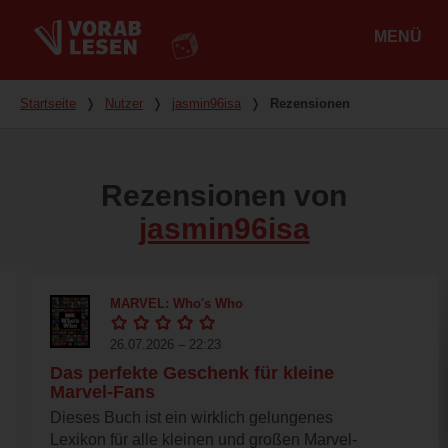
MENÜ
Hauptmenü
Du bist hier
Startseite
❭
Nutzer
❭
jasmin96isa
❭
Rezensionen
Rezensionen von
jasmin96isa
MARVEL: Who's Who
26.07.2026 – 22:23
Das perfekte Geschenk für kleine
Marvel-Fans
Dieses Buch ist ein wirklich gelungenes
Lexikon für alle kleinen und großen Marvel-