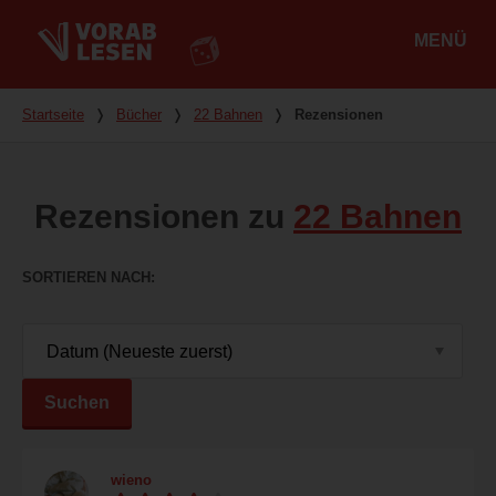
MENÜ
Hauptmenü
Du bist hier
Startseite
❭
Bücher
❭
22 Bahnen
❭
Rezensionen
Rezensionen zu
22 Bahnen
SORTIEREN NACH
Suchen
wieno