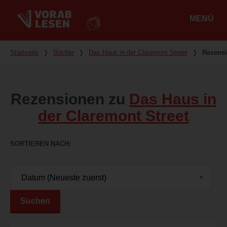
MENÜ
Hauptmenü
Du bist hier
Startseite
❭
Bücher
❭
Das Haus in der Claremont Street
❭
Rezens
Rezensionen zu
Das Haus in
der Claremont Street
SORTIEREN NACH
Suchen