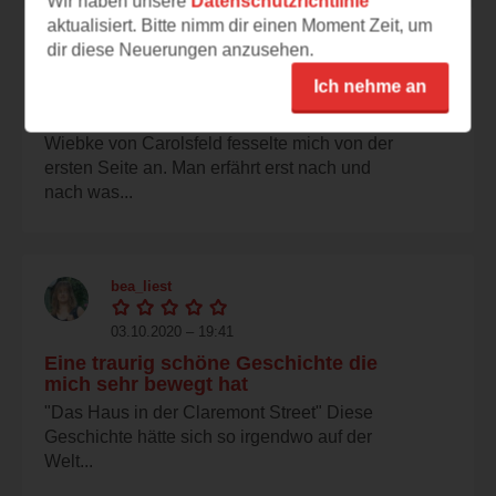
Wir haben unsere
Datenschutzrichtlinie
aktualisiert. Bitte nimm dir einen Moment Zeit, um
bücherwurm69
dir diese Neuerungen anzusehen.
03.10.2020 – 20:50
Ich nehme an
Gelungener Debütroman
Wiebke von Carolsfeld fesselte mich von der
ersten Seite an. Man erfährt erst nach und
nach was...
bea_liest
03.10.2020 – 19:41
Eine traurig schöne Geschichte die
mich sehr bewegt hat
"Das Haus in der Claremont Street" Diese
Geschichte hätte sich so irgendwo auf der
Welt...