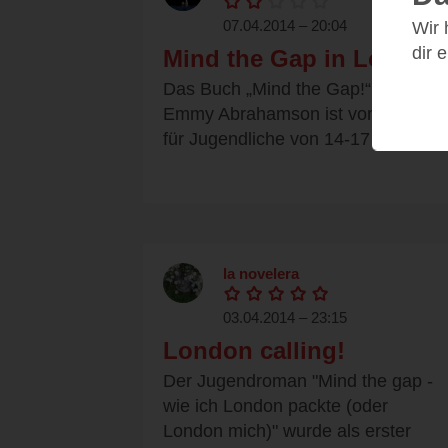
07.04.2014 – 20:04
Wir
dir 
Mind the Gap in London
Das Buch „Mind the Gap!“ von
Emmy Abrahamson ist vom Verlag
für Jugendliche von 14-17 Jahren...
la novelera
03.04.2014 – 23:15
London calling!
Der Jugendroman "Mind the gap -
wie ich London packte (oder
London mich)" wurde als erster