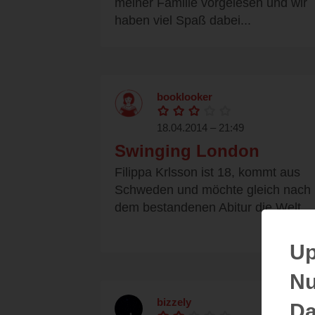
meiner Familie vorgelesen und wir
haben viel Spaß dabei...
booklooker
18.04.2014 – 21:49
Swinging London
Filippa Krlsson ist 18, kommt aus
Schweden und möchte gleich nach
dem bestandenen Abitur die Welt...
Up
Nu
bizzely
Da