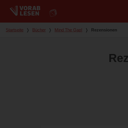
Du bist hier
Startseite
❭
Bücher
❭
Mind The Gap!
❭
Rezensionen
Rez