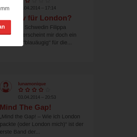
04.04.2014 – 17:14
nimm
Zu naiv für London?
an
Die junge Schwedin Filippa
Karlsson erscheint mir doch ein
wenig zu "blauäugig" für die...
lunamonique
03.04.2014 – 20:53
Mind The Gap!
„Mind the Gap! – Wie ich London
packte (oder London mich)“ ist der
erste Band der...