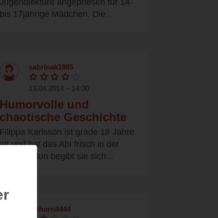
Jugendlektüre angepriesen für 14-
bis 17jährige Mädchen. Die...
sabrinak1985
13.04.2014 – 14:00
Humorvolle und
chaotische Geschichte
Filippa Karlsson ist grade 18 Jahre
alt und hat das Abi frisch in der
Tasche. Nun begibt sie sich...
er
einhorn4444