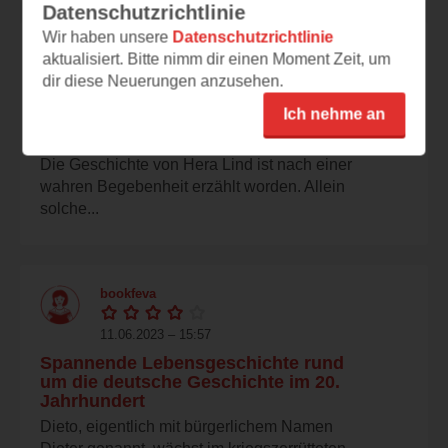
Datenschutzrichtlinie
Wir haben unsere
Datenschutzrichtlinie
inspilirio
aktualisiert. Bitte nimm dir einen Moment Zeit, um
dir diese Neuerungen anzusehen.
11.06.2023 – 20:49
Ich nehme an
Großes geschichtliches Potenzial,
das ernüchternd umgesetzt wurde
Die Geschichte von Hera Lind ist nach einer
wahren Begebenheit erzählt worden. Allein
solche...
bookfeva
11.06.2023 – 15:57
Spannende Lebensgeschichte rund
um die deutsche Geschichte im 20.
Jahrhundert
Dieto, eigentlich mit bürgerlichem Namen