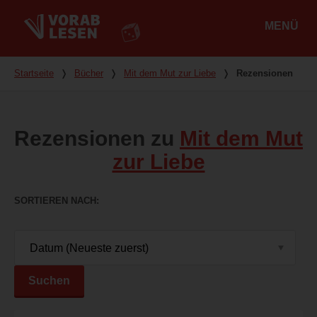
MENÜ
Hauptmenü
Du bist hier
Startseite
❭
Bücher
❭
Mit dem Mut zur Liebe
❭
Rezensionen
Rezensionen zu
Mit dem Mut
zur Liebe
SORTIEREN NACH
Suchen