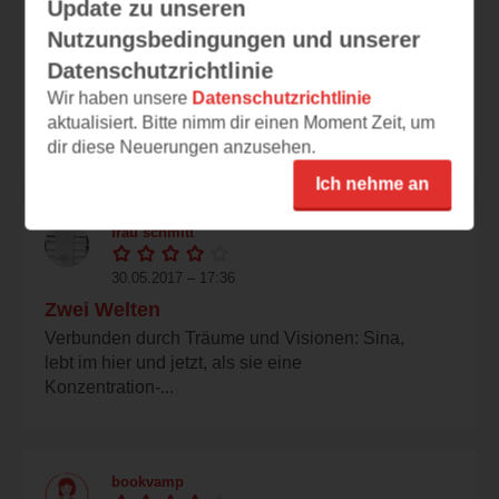
Update zu unseren
31.05.2017 – 11:42
Nutzungsbedingungen und unserer
Saga
Datenschutzrichtlinie
Das Buch - das Panama Erbe - von der
Wir haben unsere
Datenschutzrichtlinie
Autorin Susanne Aernecke ist mein erstes
aktualisiert. Bitte nimm dir einen Moment Zeit, um
Buch in diese...
dir diese Neuerungen anzusehen.
Ich nehme an
frau schmitt
30.05.2017 – 17:36
Zwei Welten
Verbunden durch Träume und Visionen: Sina,
lebt im hier und jetzt, als sie eine
Konzentration-...
bookvamp