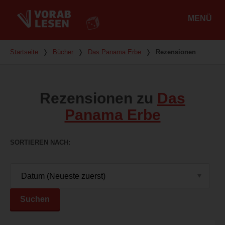
MENÜ
Hauptmenü
Du bist hier
Startseite
❭
Bücher
❭
Das Panama Erbe
❭
Rezensionen
Rezensionen zu
Das
Panama Erbe
SORTIEREN NACH
Suchen