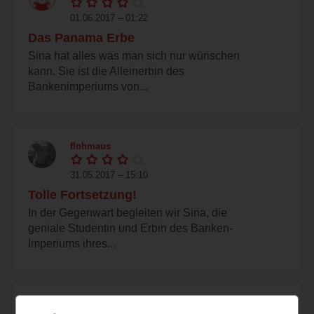
01.06.2017 – 01:22
Das Panama Erbe
Sina hat alles was man sich nur wünschen
kann. Sie ist die Alleinerbin des
Bankenimperiums von...
flohmaus
31.05.2017 – 15:10
Tolle Fortsetzung!
In der Gegenwart begleiten wir Sina, die
geniale Studentin und Erbin des Banken-
Imperiums ihres...
tinawonderland