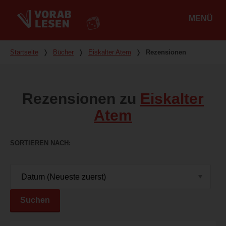
MENÜ
Hauptmenü
Du bist hier
Startseite
❭
Bücher
❭
Eiskalter Atem
❭
Rezensionen
Rezensionen zu
Eiskalter
Atem
SORTIEREN NACH
Suchen