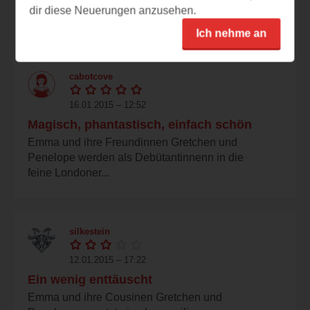
Erster Eindruck: Endlich mal wieder ein Buch,
dir diese Neuerungen anzusehen.
das mich optisch total angesprochen hat...
Ich nehme an
cabotcove
16.01.2015 – 12:52
Magisch, phantastisch, einfach schön
Emma und ihre Freundinnen Gretchen und
Penelope werden als Debütantinnenn in die
feine Londoner...
silkestein
12.01.2015 – 17:22
Ein wenig enttäuscht
Emma und ihre Cousinen Gretchen und