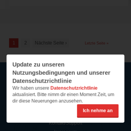
1
2
Nächste Seite ›
Letzte Seite »
Update zu unseren
Nutzungsbedingungen und unserer
Datenschutzrichtlinie
Service
Wir haben unsere
Datenschutzrichtlinie
aktualisiert. Bitte nimm dir einen Moment Zeit, um
So funktioniert‘s
dir diese Neuerungen anzusehen.
FAQ
Ich nehme an
Newsletter abonnieren
Kontakt/Support