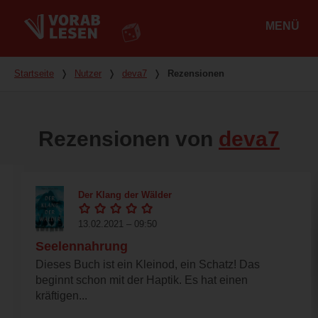
MENÜ
Hauptmenü
Du bist hier
Startseite
❭
Nutzer
❭
deva7
❭
Rezensionen
Rezensionen von
deva7
Der Klang der Wälder
13.02.2021 – 09:50
Seelennahrung
Dieses Buch ist ein Kleinod, ein Schatz! Das
beginnt schon mit der Haptik. Es hat einen
kräftigen...