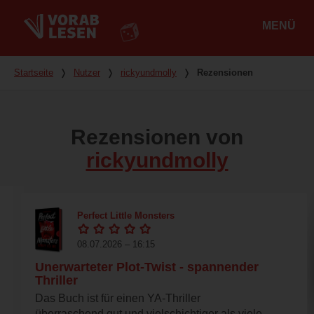
MENÜ
Hauptmenü
Du bist hier
Startseite
❭
Nutzer
❭
rickyundmolly
❭
Rezensionen
Rezensionen von
rickyundmolly
Perfect Little Monsters
08.07.2026 – 16:15
Unerwarteter Plot-Twist - spannender
Thriller
Das Buch ist für einen YA-Thriller
überraschend gut und vielschichtiger als viele