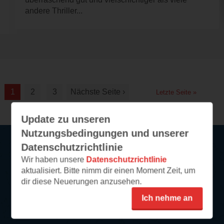
andere Thriller...
1
2
3
Nächste Seite ›
Letzte Seite »
Update zu unseren
Nutzungsbedingungen und unserer
Datenschutzrichtlinie
Wir haben unsere
Datenschutzrichtlinie
Service
aktualisiert. Bitte nimm dir einen Moment Zeit, um
dir diese Neuerungen anzusehen.
So funktioniert‘s
Ich nehme an
FAQ
Newsletter abonnieren