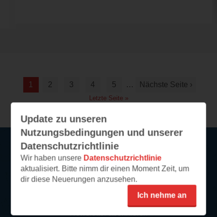
1
2
3
4
5
…
Nächste Seite ›
Letzte Seite »
Update zu unseren
Nutzungsbedingungen und unserer
Datenschutzrichtlinie
Wir haben unsere
Datenschutzrichtlinie
Service
aktualisiert. Bitte nimm dir einen Moment Zeit, um
dir diese Neuerungen anzusehen.
So funktioniert‘s
Ich nehme an
FAQ
Newsletter abonnieren