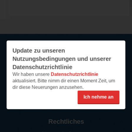
Update zu unseren
Service
Nutzungsbedingungen und unserer
Datenschutzrichtlinie
So funktioniert‘s
Wir haben unsere
Datenschutzrichtlinie
FAQ
aktualisiert. Bitte nimm dir einen Moment Zeit, um
Newsletter abonnieren
dir diese Neuerungen anzusehen.
Kontakt/Support
Ich nehme an
Impressum
Rechtliches