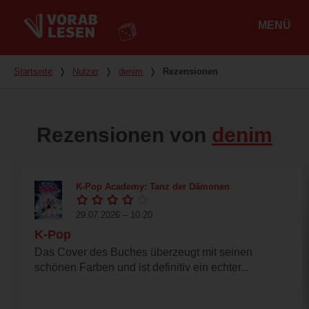
MENÜ
Hauptmenü
Du bist hier
Startseite
❭
Nutzer
❭
denim
❭
Rezensionen
Rezensionen von
denim
K-Pop Academy: Tanz der Dämonen
29.07.2026 – 10:20
K-Pop
Das Cover des Buches überzeugt mit seinen
schönen Farben und ist definitiv ein echter...