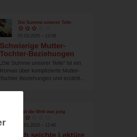
Die Summe unserer Teile
07.03.2025 – 13:38
Schwierige Mutter-
Tochter-Beziehungen
„Die Summe unserer Teile“ ist ein
Roman über komplizierte Mutter-
Tochter Beziehungen und erzählt...
Und die Welt war jung
er
07.01.2025 – 12:40
ziemlich seichte Lektüre