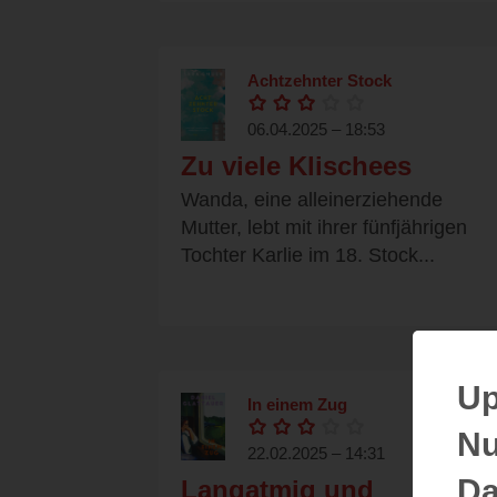
Achtzehnter Stock
06.04.2025 – 18:53
Zu viele Klischees
Wanda, eine alleinerziehende
Mutter, lebt mit ihrer fünfjährigen
Tochter Karlie im 18. Stock...
Up
In einem Zug
Nu
22.02.2025 – 14:31
Da
Langatmig und