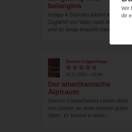
belanglos
Wir
Knapp 4 Stunden dauert eine
dir 
Zugfahrt von Wien nach München
und so lange braucht man auch...
Demon Copperhead
14.12.2024 – 16:04
Der amerikanische
Alptraum
Demon Copperheads Leben steht
von Geburt an unter keinem guten
Stern. Er kommt in einer...