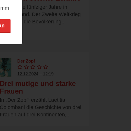
Es sind die fünfziger Jahre in
nimm
Deutschland. Der Zweite Weltkrieg
ist vorbei, die Bevölkerung...
an
Der Zopf
12.12.2024 – 12:19
Drei mutige und starke
Frauen
In „Der Zopf“ erzählt Laetitia
Colombani die Geschichte von drei
Frauen auf drei Kontinenten,...