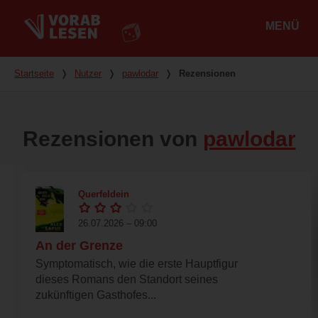
MENÜ
Hauptmenü
Du bist hier
Startseite
❭
Nutzer
❭
pawlodar
❭
Rezensionen
Rezensionen von
pawlodar
Querfeldein
26.07.2026 – 09:00
An der Grenze
Symptomatisch, wie die erste Hauptfigur
dieses Romans den Standort seines
zukünftigen Gasthofes...