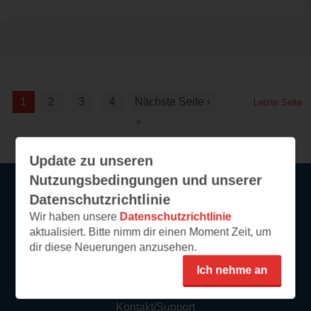
1
2
3
4
Nächste Seite ›
Letzte Seite
»
Update zu unseren
Nutzungsbedingungen und unserer
Datenschutzrichtlinie
Service
Wir haben unsere
Datenschutzrichtlinie
aktualisiert. Bitte nimm dir einen Moment Zeit, um
So funktioniert‘s
dir diese Neuerungen anzusehen.
FAQ
Ich nehme an
Newsletter abonnieren
Kontakt/Support