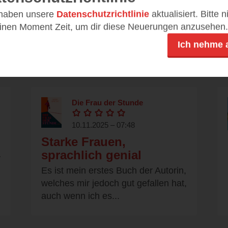
Hannah lebt ein erfolgreiches
 haben unsere
Datenschutzrichtlinie
aktualisiert. Bitte 
Großstadtleben - Beruf, Karriere,
einen Moment Zeit, um dir diese Neuerungen anzusehen.
Deadlines, Optimierung, usw…
.
Ich nehme 
eine...
Die Frau der Stunde
10.11.2025 – 07:48
Starke Frauen,
sprachlich genial
r
Es ist mein erstes Buch der Autorin,
welches mir jedoch gut gefallen hat,
auch wenn ich es...