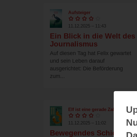
Aufsteiger
11.12.2025 – 11:43
Ein Blick in die Welt des
Journalismus
Auf diesen Tag hat Felix gewartet
und sein Leben darauf
ausgerichtet: Die Beförderung
zum...
Up
Elf ist eine gerade Zahl
Nu
11.12.2025 – 11:02
Bewegendes Schicksal
Da