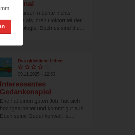
emotional
nimm
Rachel Carson möchte nichts
sehnlicher als ihren Doktortitel der
an
Meeresbiologie. Doch es sind die...
Das glückliche Leben
09.11.2025 – 22:53
Interessantes
Gedankenspiel
Eric hat einen guten Job, hat sich
hochgearbeitet und kommt gut aus.
Doch seine Gedankenwelt ist...