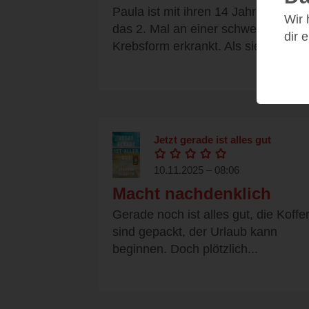
Paula ist mit ihren 14 Jahren nun
Wir
das 2. Mal an einer schweren
dir 
Krebsform erkrankt. Als sie erneut..
Jetzt gerade ist alles gut
10.11.2025 – 08:06
Macht nachdenklich
Gerade noch ist alles gut, die Koffe
sind gepackt, der Urlaub kann
beginnen. Doch plötzlich...