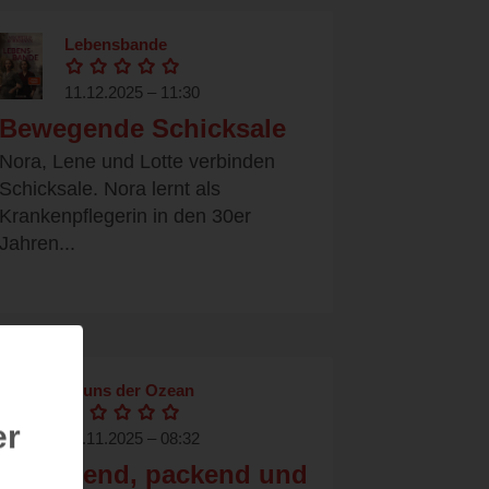
Lebensbande
11.12.2025 – 11:30
Bewegende Schicksale
Nora, Lene und Lotte verbinden
Schicksale. Nora lernt als
Krankenpflegerin in den 30er
Jahren...
In uns der Ozean
er
10.11.2025 – 08:32
Bewegend, packend und