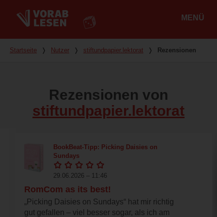
MENÜ
Hauptmenü
Du bist hier
Startseite
❭
Nutzer
❭
stiftundpapier.lektorat
❭
Rezensionen
Rezensionen von
stiftundpapier.lektorat
BookBeat-Tipp: Picking Daisies on
Sundays
29.06.2026 – 11:46
RomCom as its best!
„Picking Daisies on Sundays“ hat mir richtig
gut gefallen – viel besser sogar, als ich am