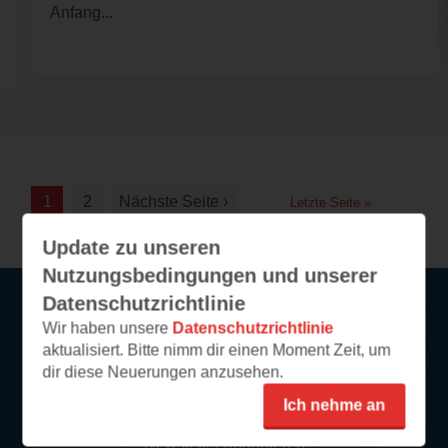
Anfang...
1
2
Nächste Seite ›
Letzte Seite »
Update zu unseren
Nutzungsbedingungen und unserer
Datenschutzrichtlinie
Wir haben unsere
Datenschutzrichtlinie
Service
aktualisiert. Bitte nimm dir einen Moment Zeit, um
dir diese Neuerungen anzusehen.
So funktioniert‘s
Ich nehme an
FAQ
Newsletter abonnieren