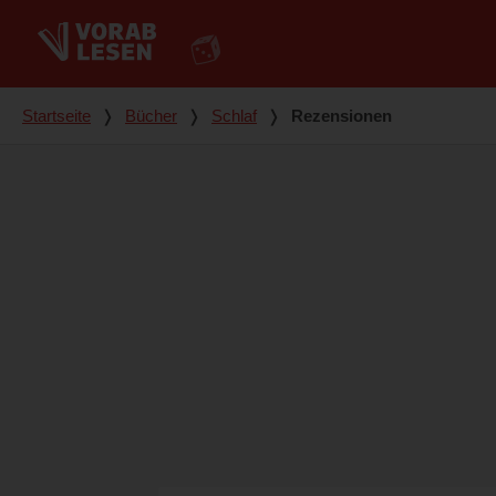
Du bist hier
Startseite
❭
Bücher
❭
Schlaf
❭
Rezensionen