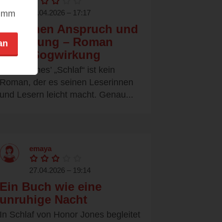
28.04.2026 – 17:17
nimm
Zwischen Anspruch und
Ermüdung – Roman
an
ohne Sogwirkung
Honor Jones’ „Schlaf“ ist kein
Roman, der es seinen Leserinnen
und Lesern leicht macht. Genau...
emaya
27.04.2026 – 19:14
Ein Buch wie eine
unruhige Nacht
In Schlaf von Honor Jones begleitet