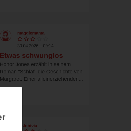
maggiemama
30.04.2026 – 09:14
Etwas schwunglos
Honor Jones erzählt in seinem
Roman "Schlaf" die Geschichte von
Margaret. Einer alleinerziehenden...
er
irislobivia