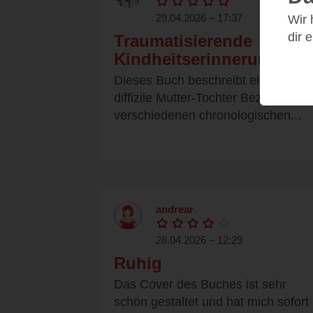
29.04.2026 – 17:37
Wir
dir 
Traumatisierende
Kindheitserinnerungen
Dieses Buch beschreibt eine
diffizile Mutter-Tochter Beziehung in
verschiedenen chronologischen...
andrear
28.04.2026 – 12:29
Ruhig
Das Cover des Buches ist sehr
schön gestaltet und hat mich sofort