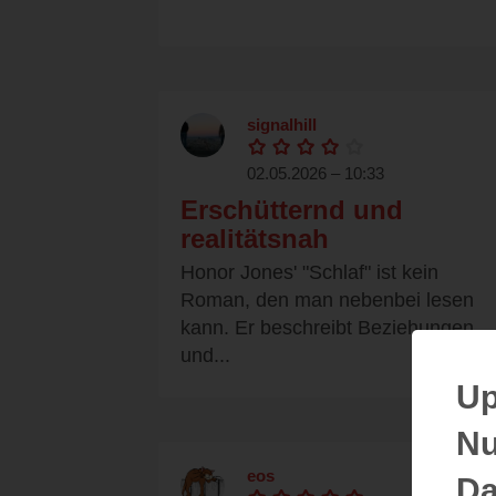
signalhill
02.05.2026 – 10:33
Erschütternd und
realitätsnah
Honor Jones' "Schlaf" ist kein
Roman, den man nebenbei lesen
kann. Er beschreibt Beziehungen
und...
Up
Nu
eos
Da