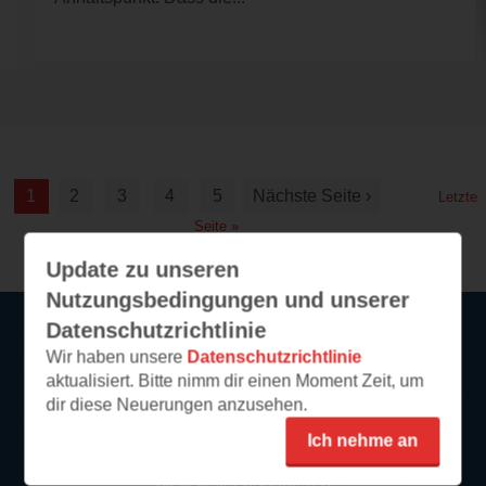
1
2
3
4
5
Nächste Seite ›
Letzte
Seite »
Update zu unseren
Nutzungsbedingungen und unserer
Datenschutzrichtlinie
Wir haben unsere
Datenschutzrichtlinie
Service
aktualisiert. Bitte nimm dir einen Moment Zeit, um
dir diese Neuerungen anzusehen.
So funktioniert‘s
Ich nehme an
FAQ
Newsletter abonnieren