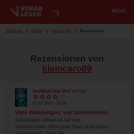
MENÜ
Hauptmenü
Du bist hier
Startseite
❭
Nutzer
❭
kleincaro89
❭
Rezensionen
Rezensionen von
kleincaro89
BookBeat-Tipp: Weil sie lügt
01.07.2026 – 20:59
Viele Wendungen, viel Unerwartetes
Seit einigen Jahren ist Juli nun
verschwunden. Ohne jede Spur, ohne jeden
Anhaltspunkt. Dass die...