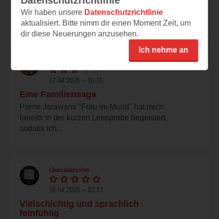
Datenschutzrichtlinie
große Schwierigkeiten in dieses Buch hinein
Wir haben unsere
Datenschutzrichtlinie
zu kommen...
aktualisiert. Bitte nimm dir einen Moment Zeit, um
dir diese Neuerungen anzusehen.
Ich nehme an
missbibliophile
17.04.2025 – 16:15
Eine Familiensaga
Pierre Jarawans "Frau im Mond" hat mich
bereits in der kurzen Leseprobe begeistert,
sodass ich...
chocalaccino
16.04.2025 – 23:17
Vielschichtig und sprachlich
feinfühlig