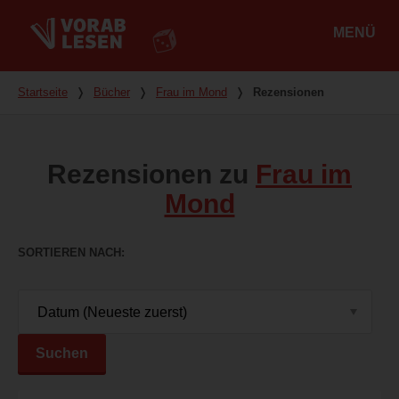
MENÜ
Hauptmenü
Du bist hier
Startseite
❭
Bücher
❭
Frau im Mond
❭
Rezensionen
Rezensionen zu
Frau im
Mond
SORTIEREN NACH
Suchen