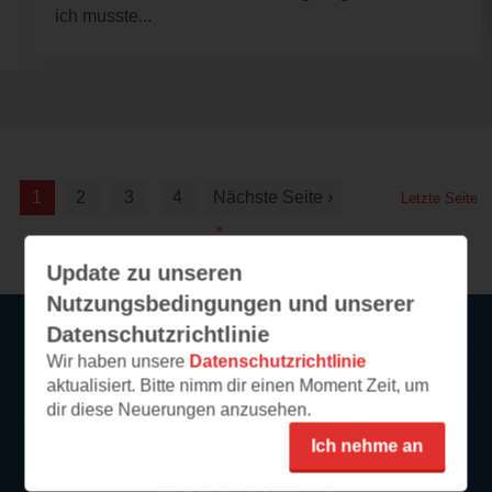
ich musste...
1
2
3
4
Nächste Seite ›
Letzte Seite
»
Update zu unseren
Nutzungsbedingungen und unserer
Datenschutzrichtlinie
Wir haben unsere
Datenschutzrichtlinie
Service
aktualisiert. Bitte nimm dir einen Moment Zeit, um
dir diese Neuerungen anzusehen.
So funktioniert‘s
Ich nehme an
FAQ
Newsletter abonnieren