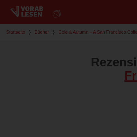
Du bist hier
Startseite
❭
Bücher
❭
Cole & Autumn – A San Francisco Col
Rezens
F