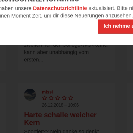
Leichte
 haben unsere
Datenschutzrichtlinie
aktualisiert. Bitte 
Liebesgeschichte, die
einen Moment Zeit, um dir diese Neuerungen anzusehen.
meinen Geschmack
Ich nehme 
durchaus getroffen hat
Hierbei handelt es sich um den
zweiten Teil der College-WG-Reihe,
kann aber unabhängig vom
ersten...
missi
26.12.2018 – 10:06
Harte schalle weicher
Kern
Sportler?? Nein danke so denkt