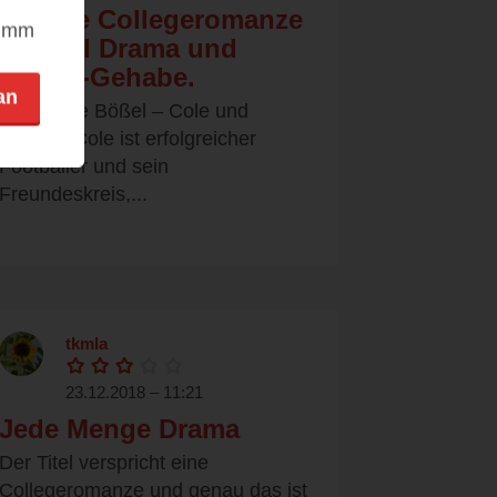
seichte Collegeromanze
nimm
mit viel Drama und
Teenie-Gehabe.
an
Christiane Bößel – Cole und
Autumn Cole ist erfolgreicher
Footballer und sein
Freundeskreis,...
tkmla
23.12.2018 – 11:21
Jede Menge Drama
Der Titel verspricht eine
Collegeromanze und genau das ist