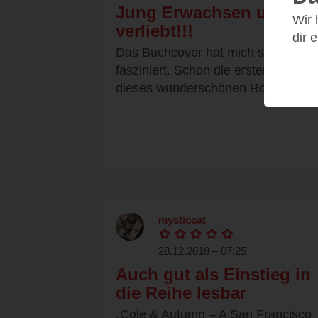
Jung Erwachsen und
Wir
verliebt!!!
dir 
Das Buchcover hat mich sofort
fasziniert. Schon die ersten Zeilen
dieses wunderschönen Romanes...
mysticcat
28.12.2018 – 07:25
Auch gut als Einstieg in
die Reihe lesbar
„Cole & Autumn – A San Francisco