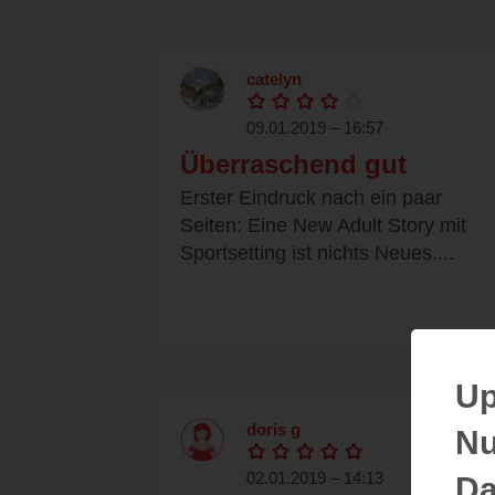
catelyn
09.01.2019 – 16:57
Überraschend gut
Erster Eindruck nach ein paar
Seiten: Eine New Adult Story mit
Sportsetting ist nichts Neues....
Up
doris g
Nu
02.01.2019 – 14:13
Da