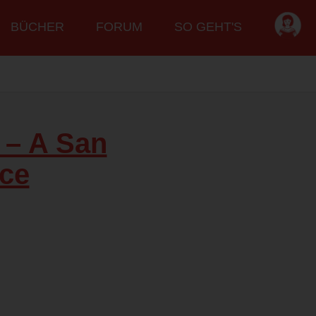
BÜCHER
FORUM
SO GEHT'S
 – A San
ce