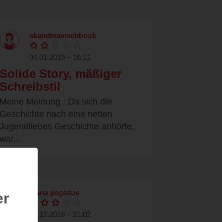
skandinavischbook
04.01.2019 – 16:11
Solide Story, mäßiger
Schreibstil
Meine Meinung : Da sich die
Geschichte nach eine netten
Jugendliebes Geschichte anhörte,
war...
diana pegasus
er
31.12.2018 – 21:02