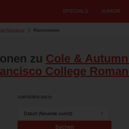
Hauptmenü
SPECIALS
JUNIOR
lege Romance
❭
Rezensionen
ionen zu
Cole & Autumn
rancisco College Roman
SORTIEREN NACH
Suchen