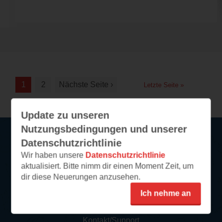
1
2
Nächste Seite ›
Letzte Seite »
Update zu unseren
Nutzungsbedingungen und unserer
Datenschutzrichtlinie
Service
Wir haben unsere
Datenschutzrichtlinie
aktualisiert. Bitte nimm dir einen Moment Zeit, um
So funktioniert‘s
dir diese Neuerungen anzusehen.
FAQ
Ich nehme an
Newsletter abonnieren
Kontakt/Support