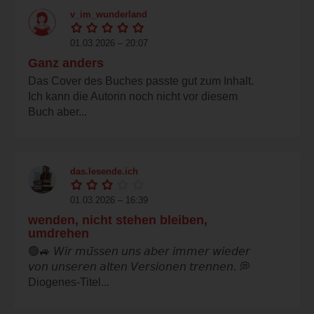
v_im_wunderland
01.03.2026 – 20:07
Ganz anders
Das Cover des Buches passte gut zum Inhalt.
Ich kann die Autorin noch nicht vor diesem
Buch aber...
das.lesende.ich
01.03.2026 – 16:39
wenden, nicht stehen bleiben,
umdrehen
🟢🚙 𝘞𝘪𝘳 𝘮𝘶̈𝘴𝘴𝘦𝘯 𝘶𝘯𝘴 𝘢𝘣𝘦𝘳 𝘪𝘮𝘮𝘦𝘳 𝘸𝘪𝘦𝘥𝘦𝘳
𝘷𝘰𝘯 𝘶𝘯𝘴𝘦𝘳𝘦𝘯 𝘢𝘭𝘵𝘦𝘯 𝘝𝘦𝘳𝘴𝘪𝘰𝘯𝘦𝘯 𝘵𝘳𝘦𝘯𝘯𝘦𝘯. 💭
Diogenes-Titel...