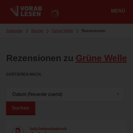
MENÜ
Hauptmenü
Du bist hier
Startseite
❭
Bücher
❭
Grüne Welle
❭
Rezensionen
Rezensionen zu
Grüne Welle
SORTIEREN NACH
Suchen
lady.liebesskeptisch