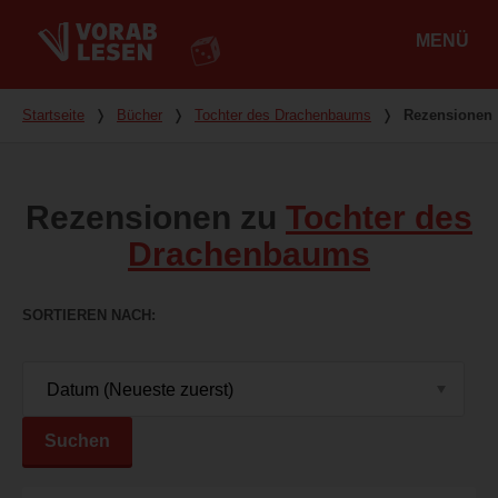
MENÜ
Hauptmenü
Du bist hier
Startseite
❭
Bücher
❭
Tochter des Drachenbaums
❭
Rezensionen
Rezensionen zu
Tochter des
Drachenbaums
SORTIEREN NACH
Suchen