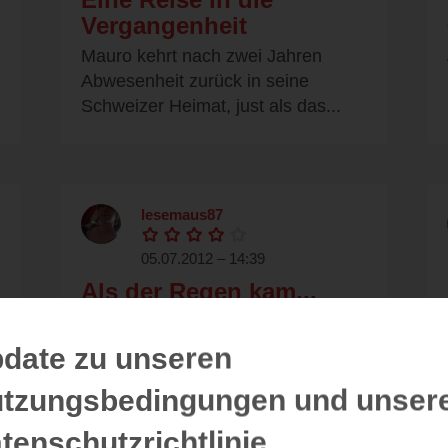
Vergangenheit
Mauro kehrt nach zwei Jahren
Abwesenheit zurück in seine
Schweizer Heimat, just als das...
lesemaus87
05.07.2012 – 14:39
Als der Regen kam...
Helen ist an Alzheimer erkrankt.
Mauro erfärt nach 2 Jahren, das
date zu unseren
seine Mama (Helen) an Alzheimer...
tzungsbedingungen und unser
tenschutzrichtlinie