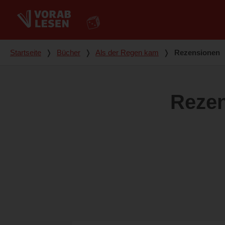
Du bist hier
Startseite
❭
Bücher
❭
Als der Regen kam
❭
Rezensionen
Reze