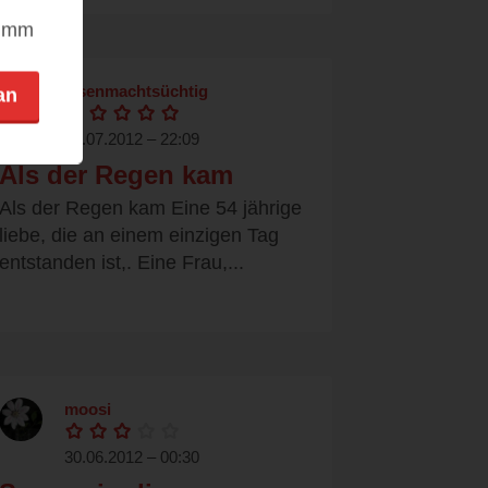
nimm
lesenmachtsüchtig
an
02.07.2012 – 22:09
Als der Regen kam
Als der Regen kam Eine 54 jährige
liebe, die an einem einzigen Tag
entstanden ist,. Eine Frau,...
moosi
30.06.2012 – 00:30