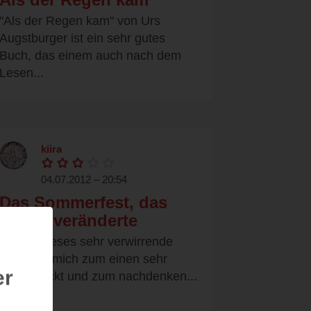
"Als der Regen kam" von Urs
Augstburger ist ein sehr gutes
Buch, das einem auch nach dem
Lesen...
kiira
04.07.2012 – 20:54
Das Sommerfest, das
Leben veränderte
&nbsp;Dieses sehr verwirrende
Buch hat mich zum einen sehr
er
beeindruckt und zum nachdenken...