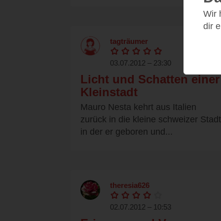
Wir
dir 
tagträumer
03.07.2012 – 23:30
Licht und Schatten einer
Kleinstadt
Mauro Nesta kehrt aus Italien
zurück in die kleine schweizer Stadt
in der er geboren und...
theresia626
02.07.2012 – 10:53