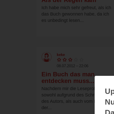
Ich habe mich sehr gefreut, als ich
das Buch gewonnen habe, da ich
es unbedingt lesen...
keke
08.07.2012 – 22:06
Ein Buch das man
entdecken muss....
Nachdem mir die Leseprobe
Up
sowohl aufgrund des Schreibstiles
Nu
des Autors, als auch vom Inhalt,
der...
Da