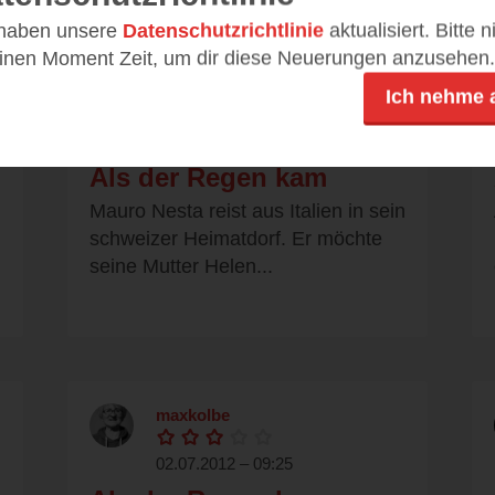
 haben unsere
Datenschutzrichtlinie
aktualisiert. Bitte 
einen Moment Zeit, um dir diese Neuerungen anzusehen.
andrea dorothea
Ich nehme 
03.07.2012 – 16:29
Als der Regen kam
Mauro Nesta reist aus Italien in sein
schweizer Heimatdorf. Er möchte
seine Mutter Helen...
maxkolbe
02.07.2012 – 09:25