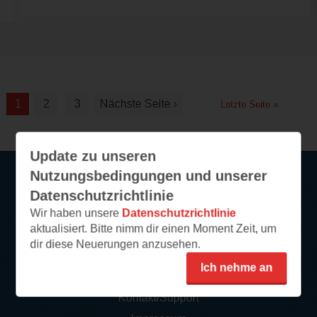
1
2
3
Nächste Seite ›
Letzte Seite »
Update zu unseren
Nutzungsbedingungen und unserer
Datenschutzrichtlinie
Service
Wir haben unsere
Datenschutzrichtlinie
aktualisiert. Bitte nimm dir einen Moment Zeit, um
So funktioniert‘s
dir diese Neuerungen anzusehen.
FAQ
Ich nehme an
Newsletter abonnieren
Kontakt/Support