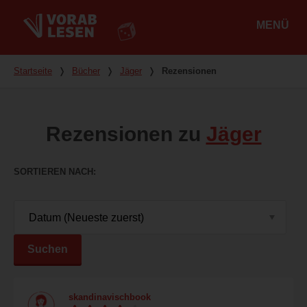
MENÜ
Hauptmenü
Du bist hier
Startseite
❭
Bücher
❭
Jäger
❭
Rezensionen
Rezensionen zu
Jäger
SORTIEREN NACH
Suchen
skandinavischbook