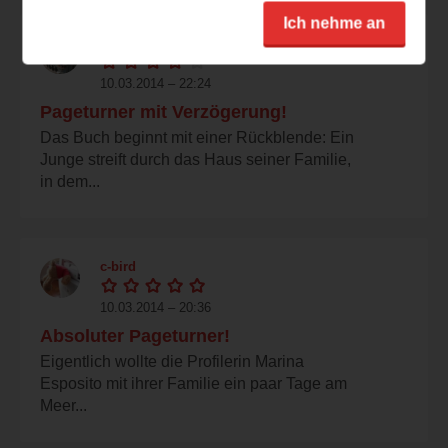
Ich nehme an
gisy
10.03.2014 – 22:24
Pageturner mit Verzögerung!
Das Buch beginnt mit einer Rückblende: Ein
Junge streift durch das Haus seiner Familie,
in dem...
c-bird
10.03.2014 – 20:36
Absoluter Pageturner!
Eigentlich wollte die Profilerin Marina
Esposito mit ihrer Familie ein paar Tage am
Meer...