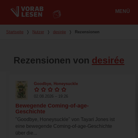
MENÜ
Hauptmenü
Du bist hier
Startseite
❭
Nutzer
❭
desirée
❭
Rezensionen
Rezensionen von
desirée
Goodbye, Honeysuckle
02.08.2026 – 19:26
Bewegende Coming-of-age-
Geschichte
"Goodbye, Honeysuckle" von Tayari Jones ist
eine bewegende Coming-of-age-Geschichte
über die...