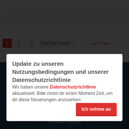
1
2
3
Nächste Seite ›
Letzte Seite »
Update zu unseren
Nutzungsbedingungen und unserer
Datenschutzrichtlinie
Service
Wir haben unsere
Datenschutzrichtlinie
aktualisiert. Bitte nimm dir einen Moment Zeit, um
So funktioniert‘s
dir diese Neuerungen anzusehen.
FAQ
Ich nehme an
Newsletter abonnieren
Kontakt/Support