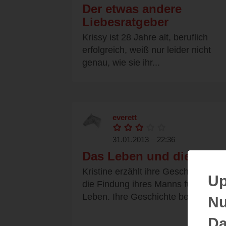
Der etwas andere
Liebesratgeber
Krissy ist 28 Jahre alt, beruflich
erfolgreich, weiß nur leider nicht
genau, wie sie ihr...
everett
31.01.2013 – 22:36
Das Leben und die Liebe
Kristine erzählt ihre Geschichte um
Up
die Findung ihres Manns fürs
Leben. Ihre Geschichte beginnt...
Nu
Da