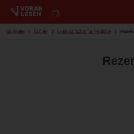
Du bist hier
Startseite
❭
Bücher
❭
Liebe ist nichts für Feiglinge
❭
Rezen
Reze