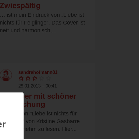
Zwiespältig
… ist mein Eindruck von „Liebe ist
nichts für Feiglinge“. Das Cover ist
nett und harmonisch,...
sandrahofmann81
29.01.2013 – 00:41
Ratgeber mit schöner
Aufmachung
Der Roman "Liebe ist nichts für
Feiglinge" von Kristine Gasbarre
er
war angenehm zu lesen. Hier...