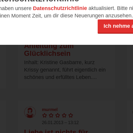
 haben unsere
Datenschutzrichtlinie
aktualisiert. Bitte 
einen Moment Zeit, um dir diese Neuerungen anzusehen.
sonjalein
Ich nehme 
27.01.2013 – 16:39
Anleitung zum
Glücklichsein
Inhalt: Kristine Gasbarre, kurz
Krissy genannt, führt eigentlich ein
schönes und erfülltes Leben....
murmel
26.01.2013 – 13:12
Liebe ist nichts für