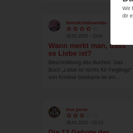
Wir
dir 
kleinekrimileseratte
28.01.2013 – 19:01
Wann merkt man, dass
es Liebe ist?
Beschreibung des Buches: Das
Buch „Liebe ist nichts für Feiglinge“
von Kristine Gasbarre ist ein...
lese gerne
26.01.2013 – 21:13
Die 12 Gebote der