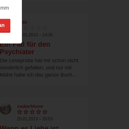
nimm
philo
an
27.01.2013 – 14:35
Ein Fall für den
Psychiater
Die Leseprobe hat mir schon nicht
sonderlich gefallen, und nur mit
Mühe habe ich das ganze Buch...
zauberblume
25.01.2013 – 20:53
Wenn es Liebe ist