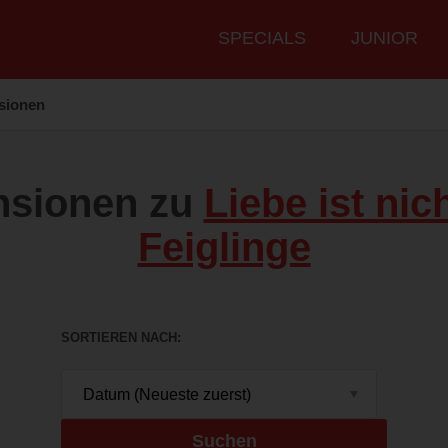
Hauptmenü
SPECIALS
JUNIOR
sionen
nsionen zu
Liebe ist nic
Feiglinge
SORTIEREN NACH
Suchen