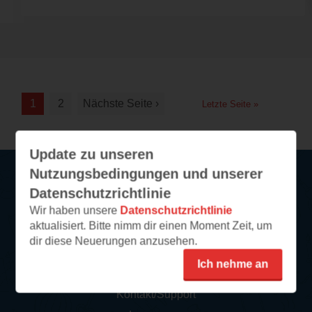
1
2
Nächste Seite ›
Letzte Seite »
Update zu unseren
Nutzungsbedingungen und unserer
Datenschutzrichtlinie
Service
Wir haben unsere
Datenschutzrichtlinie
aktualisiert. Bitte nimm dir einen Moment Zeit, um
So funktioniert‘s
dir diese Neuerungen anzusehen.
FAQ
Ich nehme an
Newsletter abonnieren
Kontakt/Support