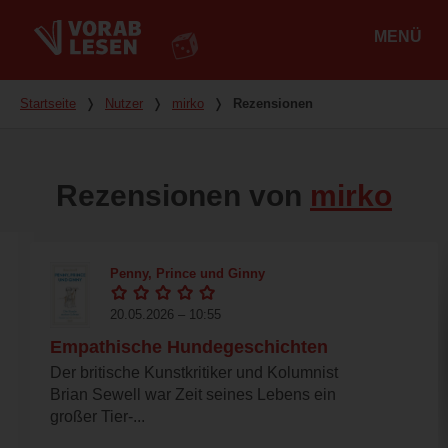
MENÜ
Hauptmenü
Du bist hier
Startseite
❭
Nutzer
❭
mirko
❭
Rezensionen
Rezensionen von
mirko
Penny, Prince und Ginny
20.05.2026 – 10:55
Empathische Hundegeschichten
Der britische Kunstkritiker und Kolumnist
Brian Sewell war Zeit seines Lebens ein
großer Tier-...