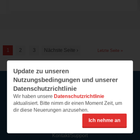
1
2
3
Nächste Seite ›
Letzte Seite »
Update zu unseren
Nutzungsbedingungen und unserer
Datenschutzrichtlinie
Service
Wir haben unsere
Datenschutzrichtlinie
aktualisiert. Bitte nimm dir einen Moment Zeit, um
So funktioniert‘s
dir diese Neuerungen anzusehen.
FAQ
Ich nehme an
Newsletter abonnieren
Kontakt/Support