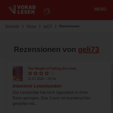
MENÜ
Hauptmenü
Du bist hier
Startseite
❭
Nutzer
❭
geli73
❭
Rezensionen
Rezensionen von
geli73
The Weight of Falling (in Love)
31.07.2026 – 20:54
Intensive Lesestunden
​Die Leseprobe hat mich irgendwie in ihren
Bann gezogen. Das Cover ist wunderschön
gestaltet mit...