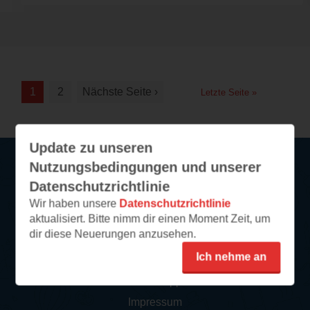
1
2
Nächste Seite ›
Letzte Seite »
Update zu unseren
Nutzungsbedingungen und unserer
Datenschutzrichtlinie
Service
Wir haben unsere
Datenschutzrichtlinie
aktualisiert. Bitte nimm dir einen Moment Zeit, um
So funktioniert‘s
dir diese Neuerungen anzusehen.
FAQ
Ich nehme an
Newsletter abonnieren
Kontakt/Support
Impressum