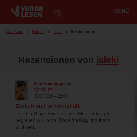
MENÜ
Hauptmenü
Du bist hier
Startseite
❭
Nutzer
❭
jaleki
❭
Rezensionen
Rezensionen von
jaleki
Dem Meer entgegen
05.08.2026 – 22:00
Ehrlich und schmerzhaft
In Lidija Hiljes Roman "Dem Meer entgegen"
begleiten wir Ivona, Ende dreißig, und frisch
zu ihrem...