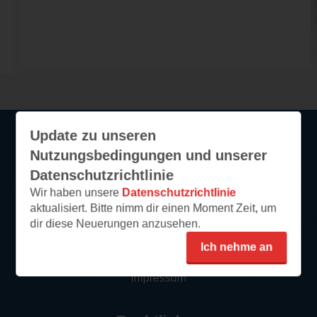
Update zu unseren
Nutzungsbedingungen und unserer
Service
Datenschutzrichtlinie
Wir haben unsere
Datenschutzrichtlinie
So funktioniert‘s
aktualisiert. Bitte nimm dir einen Moment Zeit, um
FAQ
dir diese Neuerungen anzusehen.
Newsletter abonnieren
Ich nehme an
Kontakt/Support
Impressum