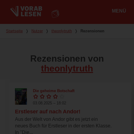
MENÜ
Hauptmenü
Du bist hier
Startseite
❭
Nutzer
❭
theonlytruth
❭
Rezensionen
Rezensionen von
theonlytruth
Die geheime Botschaft
03.08.2025 – 18:02
Erstleser auf nach Andor!
Aus der Welt von Andor gibt es jetzt ein
neues Buch für Erstleser in der ersten Klasse.
In "Die...