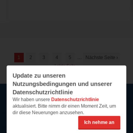
1
2
3
4
5
…
Nächste Seite ›
Letzte Seite »
Update zu unseren
Nutzungsbedingungen und unserer
Datenschutzrichtlinie
Wir haben unsere
Datenschutzrichtlinie
Service
aktualisiert. Bitte nimm dir einen Moment Zeit, um
dir diese Neuerungen anzusehen.
So funktioniert‘s
Ich nehme an
FAQ