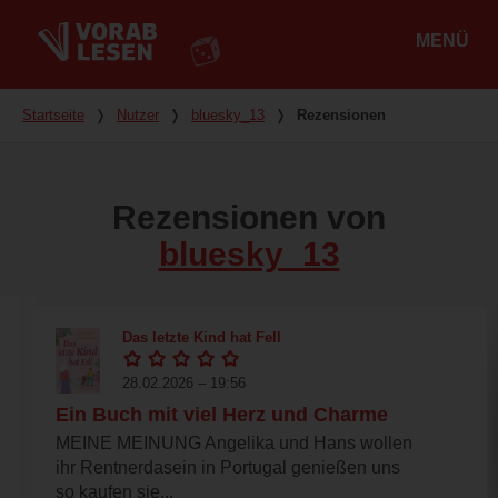
MENÜ
Hauptmenü
Du bist hier
Startseite
❭
Nutzer
❭
bluesky_13
❭
Rezensionen
Rezensionen von
bluesky_13
Das letzte Kind hat Fell
28.02.2026 – 19:56
Ein Buch mit viel Herz und Charme
MEINE MEINUNG Angelika und Hans wollen
ihr Rentnerdasein in Portugal genießen uns
so kaufen sie...