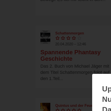
Schattenmorgen
20.04.2020 – 12:46
Spannende Phantasy
Geschichte
Das 2. Buch von Michael Jäger mit
dem Titel Schattenmorgen folgt auf
den 1.Teil...
Up
Nu
Quintus und der Feuerreiter
Da