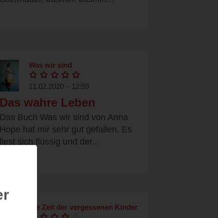
Was wir sind
11.02.2020 – 12:59
Das wahre Leben
Das Buch Was wir sind von Anna
Hope hat mir sehr gut gefallen. Es
liest sich flüssig und der...
er
Die Zeit der vergessenen Kinder