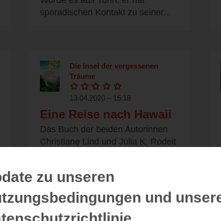
sporadischen Kontakt zu seiner...
Die Insel der vergessenen
Träume
13.04.2020 – 15:18
Eine Reise nach Hawaii
Das Buch der beiden Autorinnen
Christiane Lind und Julia K. Rodeit
hat mir unheimlich gut...
date zu unseren
tzungsbedingungen und unser
1794
tenschutzrichtlinie