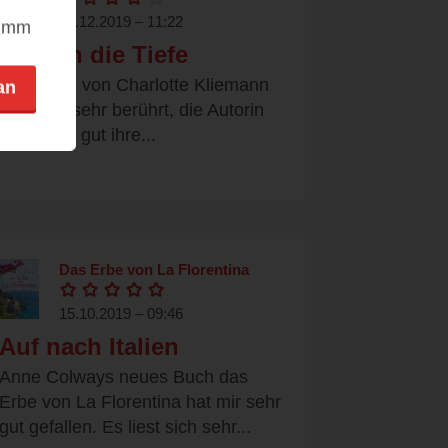
15.12.2019 – 11:22
nimm
Geht in die Tiefe
Das Buch von Charlotte Kliemann
an
hat mich sehr berührt, die Autorin
schafft es gut ihre...
Das Erbe von La Florentina
15.10.2019 – 09:46
Auf nach Italien
Anne Colways neues Buch das
Erbe von La Florentina hat mir sehr
gut gefallen. Es liest sich sehr...