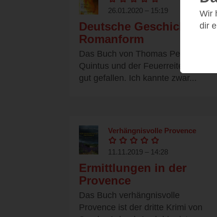
26.01.2020 – 15:19
Wir
Deutsche Geschichte in
dir 
Romanform
Das Buch von Thomas Persdorf
Quintus und der Feuerreiter hat mir
gut gefallen. Ich kannte zwar...
Verhängnisvolle Provence
11.11.2019 – 14:28
Ermittlungen in der
Provence
Das Buch verhängnisvolle
Provence ist der dritte Krimi von